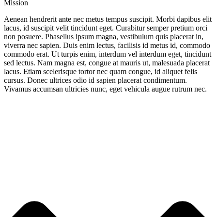
Mission
Aenean hendrerit ante nec metus tempus suscipit. Morbi dapibus elit
lacus, id suscipit velit tincidunt eget. Curabitur semper pretium orci
non posuere. Phasellus ipsum magna, vestibulum quis placerat in,
viverra nec sapien. Duis enim lectus, facilisis id metus id, commodo
commodo erat. Ut turpis enim, interdum vel interdum eget, tincidunt
sed lectus. Nam magna est, congue at mauris ut, malesuada placerat
lacus. Etiam scelerisque tortor nec quam congue, id aliquet felis
cursus. Donec ultrices odio id sapien placerat condimentum.
Vivamus accumsan ultricies nunc, eget vehicula augue rutrum nec.