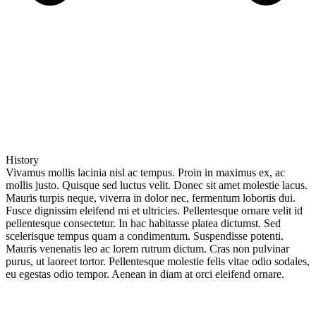
History
Vivamus mollis lacinia nisl ac tempus. Proin in maximus ex, ac
mollis justo. Quisque sed luctus velit. Donec sit amet molestie lacus.
Mauris turpis neque, viverra in dolor nec, fermentum lobortis dui.
Fusce dignissim eleifend mi et ultricies. Pellentesque ornare velit id
pellentesque consectetur. In hac habitasse platea dictumst. Sed
scelerisque tempus quam a condimentum. Suspendisse potenti.
Mauris venenatis leo ac lorem rutrum dictum. Cras non pulvinar
purus, ut laoreet tortor. Pellentesque molestie felis vitae odio sodales,
eu egestas odio tempor. Aenean in diam at orci eleifend ornare.