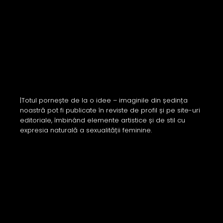
|Totul pornește de la o idee – imaginile din ședința
noastră pot fi publicate în reviste de profil și pe site-uri
editoriale, îmbinând elemente artistice și de stil cu
expresia naturală a sexualității feminine.