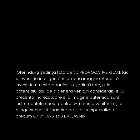
|Oferindu-ți ședința foto de tip PROVOCATIVE GLAM, faci
o investiție inteligentă în propria imagine. Această
investiție nu este doar într-o ședință foto, ci în
potențialul tău de a genera venituri considerabile. O
prezență încrezătoare și o imagine puternică sunt
instrumentele cheie pentru a-ți crește veniturile și a
atinge succesul financiar pe site-uri specializate
precum ONLY FANS sau LIVEJASMIN.