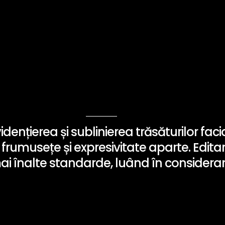
ențierea și sublinierea trăsăturilor facial
o frumusețe și expresivitate aparte. Edit
i înalte standarde, luând în considerare c