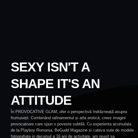
SEXY ISN'T A
SHAPE IT'S AN
ATTITUDE
În
PROVOCATIVE
GLAM,
ofer
o
perspectivă
îndrăzneață
asupra
frumuseții.
Combinând
rafinamentul
și
arta
erotică,
creez
imagini
provocatoare
care
spun
o
poveste
subtilă.
Cu
experienta
acumulata
de
la
Playboy
Romania, BeGudd Magazine
si
cateva sute de modele
fotografiate in decursul a
16
ani
de activitate
,
am reusit sa